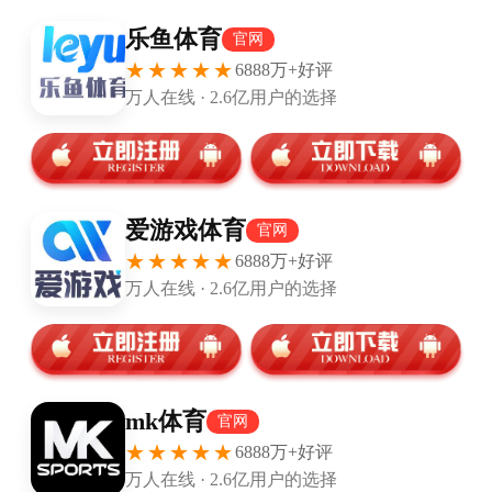
报道称，所有球迷而言——无论是否属于皇马阵营——过去
这一周都注定难以从记忆中抹去。除了巴尔韦德与楚阿梅尼
各被处以50万欧元罚款，俱乐部还一反常态地对外公布了这
一处罚，开创了先例，其负面冲击远超罚款数字本身。
如今，2026-27赛季皇马的转换，早已不止于竞技层面，俱
乐部的声望已岌岌可危。
重塑皇马荣光与价值观，新帅的首要任务
相关的调整举措本应稳步推进，但近日一系列负面事件让高
层意识到，必须在联赛收官的当口，立即采取雷厉风行的整
肃行动。此事刻不容缓。