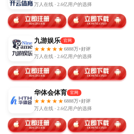
间的裂痕已经摆在了明面上，主场的看台上空了一
大片，连黄牛都开始抱怨票卖不动。媒体直接给这
支昔日的滩头劲旅判了“死缓”，用的形容词是“绝
望”。1...
大家好，这里是小编！咱不整那些虚头巴脑的通稿，就像唠
家常一样，聊聊体育圈那些有意思的事儿！
2024年的冬天，对上海久事男篮的球迷来说，是一段不愿
回忆的日子。赛季打了11场，球队只赢了1场。