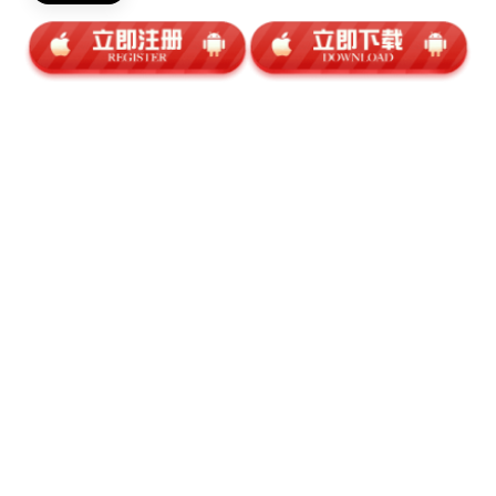
那一刻，绝大多数球迷的反应不是欣喜，而是茫然，这是
谁？打开履历一看，更让人心里咯噔一下：此前只带过青年
队，从未在CBA一线队挑过大梁。
圈内人嘴上不说，心里都门儿清，这就是个临时找来背锅的
过渡人选，等找到合适的大牌教练，自然就会让位。可后来
的剧本，谁都没想到。