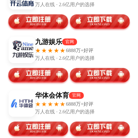
替补球员道苏姆17次出手进13个，轰下43分，三
分5中5，罚球12中12，创了50年季后赛替补得分
纪录！这数据听着就离谱：17次投...
北京时间4月26日，掘金客场96-112输给森林狼，大比分1-
3落后，季后赛命悬一线！更扎心的是，森林狼自己也遭了
大难：迪文岑佐跟腱直接裂开，赛季报销；
爱德华兹
膝盖扭
得离谱，至少一个月下不了场。但狼队没认怂，下半场直接
打爆掘金——替补球员道苏姆17次出手进13个，轰下43
分，三分5中5，罚球12中12，创了50年季后赛替补得分纪
录！这数据听着就离谱：17次投篮，13次进筐，比你打游
戏刷分还准。