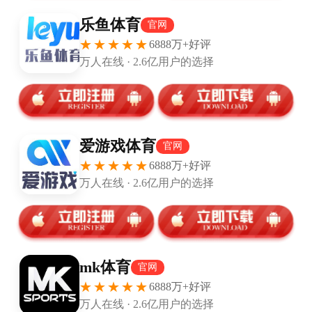
比赛过程更像“神仙打架”。上半场狼队核心接连倒下，迪文
岑佐只打了1分钟就退场，爱德华兹17分钟只得5分。下半
场掘金彻底乱了套，森林狼替补道苏姆疯狂输出，掘金的约